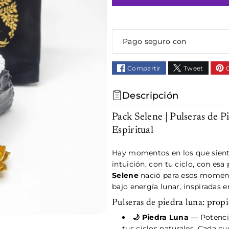
Pago seguro con
Compartir
Tweet
Descripción
Pack Selene | Pulseras de P
Espiritual
Hay momentos en los que siente
intuición, con tu ciclo, con esa
Selene
nació para esos moment
bajo energía lunar, inspiradas e
Pulseras de piedra luna: propi
🌙 Piedra Luna
— Potencia
tus ciclos naturales. Cada cu