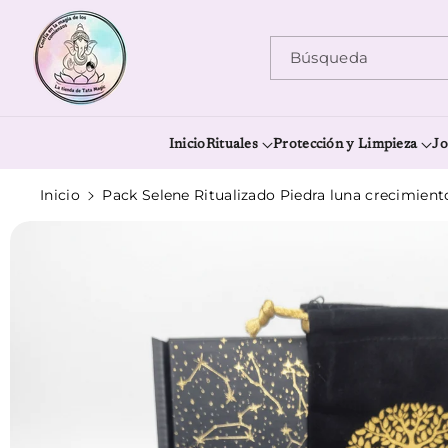
Ir Directamente Al Contenido
Búsqueda
Inicio
Rituales
Protección y Limpieza
Jo
Inicio
Pack Selene Ritualizado Piedra luna crecimiento
Ir Directamente A La Información Del Producto