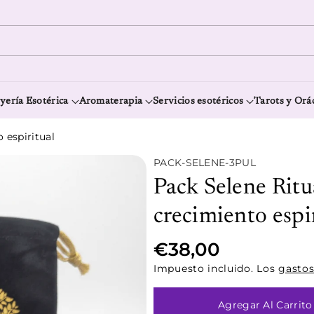
yería Esotérica
Aromaterapia
Servicios esotéricos
Tarots y Orá
 espiritual
S
PACK-SELENE-3PUL
K
Pack Selene Ritu
U
:
crecimiento espi
€38,00
Impuesto incluido. Los
gastos
Agregar Al Carrito