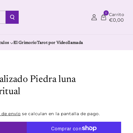
0
Carrito
€0,00
culos
El Grimorio
Tarot por Videollamada
alizado Piedra luna
ritual
 de envío
se calculan en la pantalla de pago.