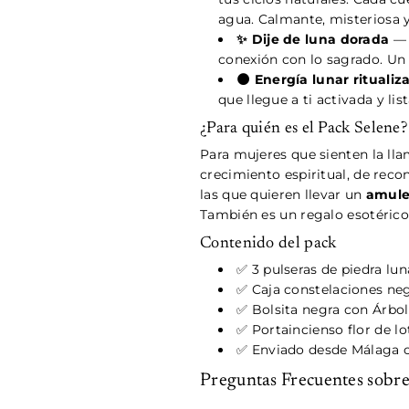
agua. Calmante, misteriosa
✨ Dije de luna dorada
— 
conexión con lo sagrado. Un r
🌑 Energía lunar ritualiz
que llegue a ti activada y li
¿Para quién es el Pack Selene?
Para mujeres que sienten la lla
crecimiento espiritual, de reco
las que quieren llevar un
amule
También es un regalo esotérico 
Contenido del pack
✅ 3 pulseras de piedra lu
✅ Caja constelaciones neg
✅ Bolsita negra con Árbol
✅ Portaincienso flor de l
✅ Enviado desde Málaga 
Preguntas Frecuentes sobre