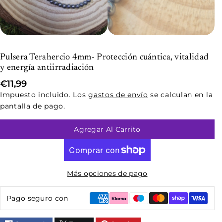
S
Pulsera Terahercio 4mm- Protección cuántica, vitalidad
y energía antiirradiación
K
U
€11,99
:
Impuesto incluido. Los
gastos de envío
se calculan en la
pantalla de pago.
Agregar Al Carrito
Más opciones de pago
Pago seguro con