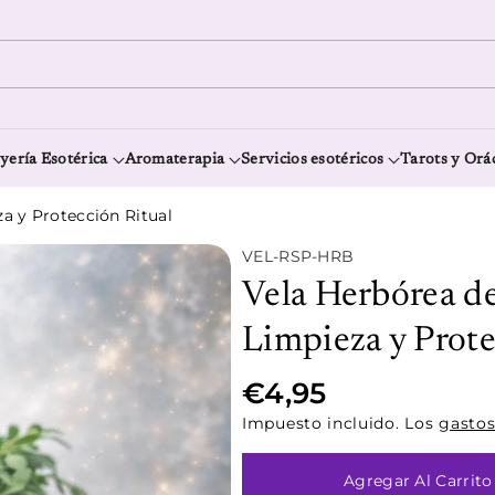
yería Esotérica
Aromaterapia
Servicios esotéricos
Tarots y Orá
za y Protección Ritual
S
VEL-RSP-HRB
K
Vela Herbórea de
U
:
Limpieza y Prote
€4,95
Impuesto incluido. Los
gastos
Agregar Al Carrito