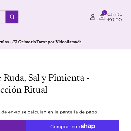
0
Carrito
€0,00
culos
El Grimorio
Tarot por Videollamada
 Ruda, Sal y Pimienta -
cción Ritual
 de envío
se calculan en la pantalla de pago.