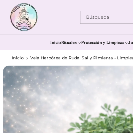
Ir Directamente Al Contenido
Búsqueda
Inicio
Rituales
Protección y Limpieza
Jo
Inicio
Vela Herbórea de Ruda, Sal y Pimienta - Limpie
Ir Directamente A La Información Del Producto